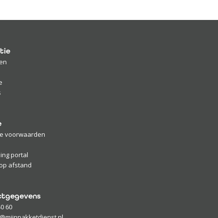
tie
en
e
s
e
e voorwaarden
ing portal
op afstand
ctgegevens
40 60
@mijnpakketdienst.nl