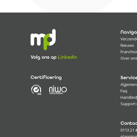
Naviga
Verzend
Nieuws
Franchis
Volg ons op
LinkedIn
Over on
Certificering
Servic
Algemen
Faq
Handleid
Support 
Conta
0113 21 
planning