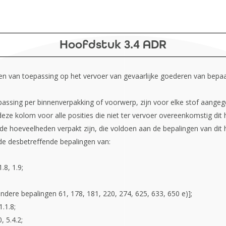
Hoofdstuk 3.4 ADR
n van toepassing op het vervoer van gevaarlijke goederen van bepaa
ssing per binnenverpakking of voorwerp, zijn voor elke stof aangege
deze kolom voor alle posities die niet ter vervoer overeenkomstig dit
erde hoeveelheden verpakt zijn, die voldoen aan de bepalingen van di
de desbetreffende bepalingen van:
.8, 1.9;
ondere bepalingen 61, 178, 181, 220, 274, 625, 633, 650 e)];
1.1.8;
0, 5.4.2;