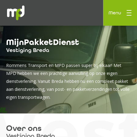
Menu
MijnPakketDienst
Vestiging Breda
Rommens Transport en MPD passen super bij elkaar! Met
MPD hebben we een prachtige aanvulling op onze eigen
dienstverlening. Vanuit Breda hebben nu een compleet pakket
Ves
aan dienstverlening, van post- en pakketverzendingen tot volle
eigen transportwagen.
Over ons
Vestiging Breda