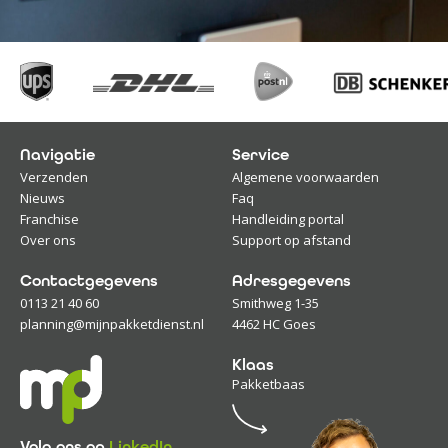
Navigatie
Service
Verzenden
Algemene voorwaarden
Nieuws
Faq
Franchise
Handleiding portal
Over ons
Support op afstand
Contactgegevens
Adresgegevens
0113 21 40 60
Smithweg 1-35
planning@mijnpakketdienst.nl
4462 HC Goes
Klaas
Pakketbaas
Volg ons op
LinkedIn