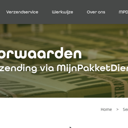
Verzendservice
Werkwijze
Over ons
MPD
oorwaarden
zending via MijnPakketDie
Home
Se