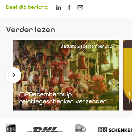
Deel dit bericht:
Verder lezen
Datum:
24 september 2024
MPDecemberhulp
relatiegeschenken verzenden
i