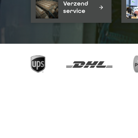
Verzend
service
P
Online verzendsoft