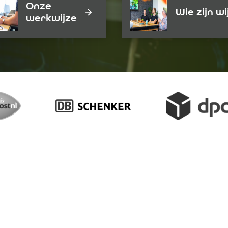
Onze
Wie zijn wi
werkwijze
ort
ware