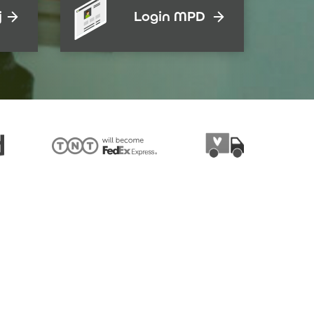
j
Login MPD
al