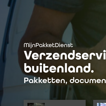
MijnPakketDienst
Verzendservi
buitenland.
Pakketten, document